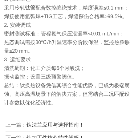
采用冷轧
钛管
配合数控缠绕技术，精度误差≤0.1 mm；
焊接使用氩弧焊+TIG工艺，焊缝探伤合格率≥99.5%。
2. 安装调试‌
密封测试标准：管程氮气保压泄漏率<0.01 mL/min；
热态调试需按‌30℃/h‌升温速率分阶段保温，监控热膨胀
量≤20 mm。
3. 运维要求‌
清洗周期：化工介质每6个月酸洗；
振动监控：设置三级预警阈值。
总结：钛换热设备凭借其综合性能优势，已成为极端腐
蚀、高压高温场景下的解决方案，但需结合工况匹配设
计参数以优化经济性。
上一篇：
钛法兰应用与选择指南！
下一篇：
钛加工件核心特性解析！