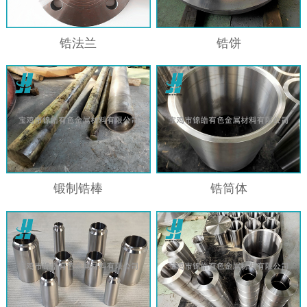
锆法兰
锆饼
锻制锆棒
锆筒体