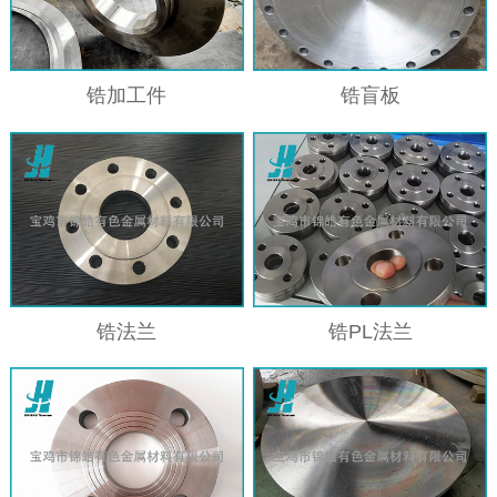
锆加工件
锆盲板
锆法兰
锆PL法兰